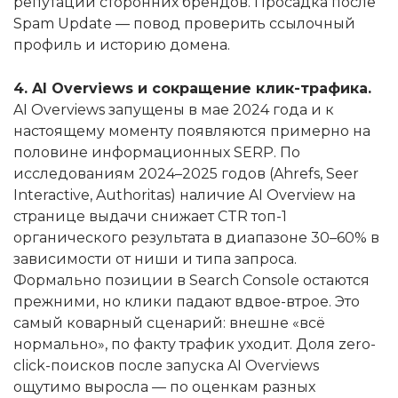
репутации сторонних брендов. Просадка после
Spam Update — повод проверить ссылочный
профиль и историю домена.
4. AI Overviews и сокращение клик-трафика.
AI Overviews запущены в мае 2024 года и к
настоящему моменту появляются примерно на
половине информационных SERP. По
исследованиям 2024–2025 годов (Ahrefs, Seer
Interactive, Authoritas) наличие AI Overview на
странице выдачи снижает CTR топ-1
органического результата в диапазоне 30–60% в
зависимости от ниши и типа запроса.
Формально позиции в Search Console остаются
прежними, но клики падают вдвое-втрое. Это
самый коварный сценарий: внешне «всё
нормально», по факту трафик уходит. Доля zero-
click-поисков после запуска AI Overviews
ощутимо выросла — по оценкам разных