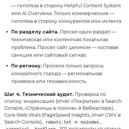
— гипотеза в сторону Helpful Content System
или AI Overviews. Только коммерческие —
гипотеза в сторону конкурентов или интента.
По разделу сайта.
Просел один раздел —
техническая или контентная локальная
проблема. Просел сайт целиком — хостовая
санкция или сайтовый сигнал.
По региону.
Просели только запросы
конкретного города — региональная
привязка или геозависимость.
Шаг 4. Технический аудит.
Проверка по
списку: индексация (отчёт «Покрытие» в Search
Console, «Страницы в поиске» в Вебмастере),
Core Web Vitals (PageSpeed Insights, отчёт CWV в
Search Console),
и
,
robots.txt
noindex
,
, 301-редиректы со старых
canonical
hreflang