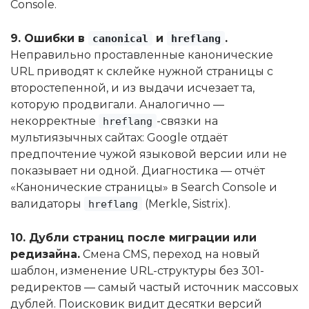
Console.
9. Ошибки в
и
.
canonical
hreflang
Неправильно проставленные канонические
URL приводят к склейке нужной страницы с
второстепенной, и из выдачи исчезает та,
которую продвигали. Аналогично —
некорректные
-связки на
hreflang
мультиязычных сайтах: Google отдаёт
предпочтение чужой языковой версии или не
показывает ни одной. Диагностика — отчёт
«Канонические страницы» в Search Console и
валидаторы
(Merkle, Sistrix).
hreflang
10. Дубли страниц после миграции или
редизайна.
Смена CMS, переход на новый
шаблон, изменение URL-структуры без 301-
редиректов — самый частый источник массовых
дублей. Поисковик видит десятки версий