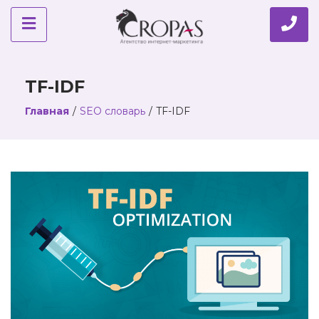
TF-IDF
Главная
/
SEO словарь
/
TF-IDF