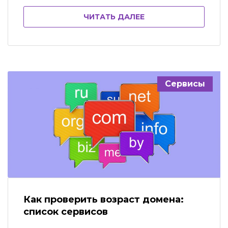
осуществляются посредством
ЧИТАТЬ ДАЛЕЕ
виртуальных монет. Каждая из них стоит
0,2 цента, а за проверку берется 1 монета.
Чем активнее пользоваться сайтом, тем
меньше придется платить за монеты.
При регистрации их сразу выдается 1
000,…
Сервисы
Как проверить возраст домена:
список сервисов