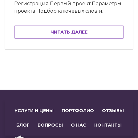
Регистрация Первый проект Параметры
проекта Подбор ключевых слов и
запросов Проверка позиций сайта в
Topvisor Анализ seo и конкурентов
ЧИТАТЬ ДАЛЕЕ
Просмотр конкурентов Реклама Анализ
сайта Радар Тарифы в Topvisor
Положение сайта в поиске может
изменяться и для того, чтобы вовремя
принять меры, необходимо проводить
мониторинг позиций сайта….
УСЛУГИ И ЦЕНЫ
ПОРТФОЛИО
ОТЗЫВЫ
БЛОГ
ВОПРОСЫ
О НАС
КОНТАКТЫ