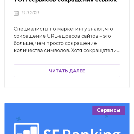
13.11.2021
Специалисты по маркетингу знают, что
сокращение URL-адресов сайтов – это
больше, чем просто сокращение
количества символов. Хотя сокращатели
ссылок кажутся более или менее
одинаковыми, их функции, платные
ЧИТАТЬ ДАЛЕЕ
подписки, аналитика, безопасность и
другие факторы могут сильно
различаться. Сделайте усилие и
дочитайте статью, чтобы выяснить, какой
из них лучший и как сделать короткую
ссылку из длинной. С…
Сервисы