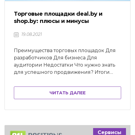
Торговые площадки deal.by и
shop.by: плюсы и минусы
19.08.2021
Преимущества торговых площадок Для
разработчиков Для бизнеса Для
аудитории Недостатки Что нужно знать
для успешного продвижения? Итоги
Размещая свои интернет-магазины на
площадках крупных маркетплейсов
ЧИТАТЬ ДАЛЕЕ
deal.by и shop.by, владельцы бизнеса
надеются улучшить поисковое
продвижение, привлечь больше
аудитории и сэкономить деньги. Но так
ли просто выделить свой бизнес среди
десятков других и каких затрат стоит
Сервисы