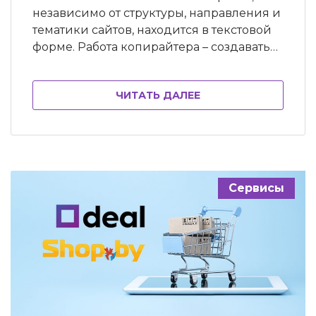
независимо от структуры, направления и
тематики сайтов, находится в текстовой
форме. Работа копирайтера – создавать
качественный, уникальный текст.
Хороший текст создаётся не только в
ЧИТАТЬ ДАЛЕЕ
интересах читателей, но и для
продвижения сайта в поисковой
системе. Заказчики обычно не
принимают статьи, уникальность которых
меньше 90%, а за плагиат или копипаст
поисковая система…
Сервисы