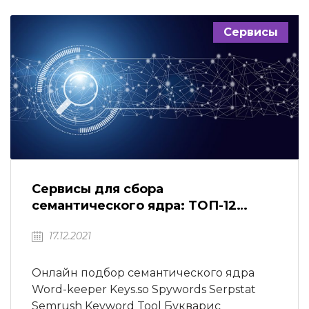
установка на компьютер): Rank Tracker
Allsubmitter Semonitor Yazzle Site-Control
Сервисы
Serpparser Позиции в поисковой выдаче
могут меняться в зависимости от
критериев ранжирования,…
Сервисы для сбора
семантического ядра: ТОП-12
сервисов
17.12.2021
Онлайн подбор семантического ядра
Word-keeper Keys.so Spywords Serpstat
Semrush Keyword Tool Букварис