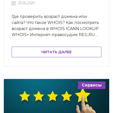
31.05.2021
Где проверить возраст домена или
сайта? Что такое WHOIS? Как посмотреть
возраст домена в WHOIS ICANN LOOKUP
WHOIS+ Интернет-правосудие REG.RU
Be1.ru CCTLD.by IMENA.UA
DOMAINTOOLS.COM Дополнительные
ЧИТАТЬ ДАЛЕЕ
онлайн-сервисы Search Engine Genie
Bulk SEO tools Small SEO Tools Website
SEO checker Webconfs В заключение
Алгоритмы поисковых систем учитывают
возраст домена и часто отдают
предпочтение более старым сайтам,
Сервисы
продвигая…