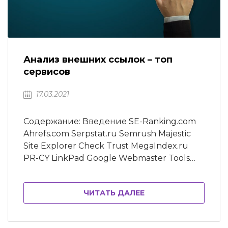
Анализ внешних ссылок – топ
сервисов
17.03.2021
Содержание: Введение SE-Ranking.com
Ahrefs.com Serpstat.ru Semrush Majestic
Site Explorer Check Trust MegaIndex.ru
PR-CY LinkPad Google Webmaster Tools
Яндекс.Вебмастер Xenu Open Site
Explorer SEO SpyGlass SeoLib Sbup.com
ЧИТАТЬ ДАЛЕЕ
Netpeak Checker Browseo SEOGadget CZ
Yazzle Заключение Топ-20 сервисов для
анализа внешних ссылок В