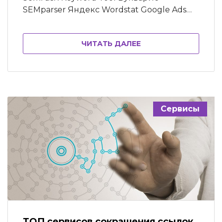
SEMparser Яндекс Wordstat Google Ads
Программы для сбора семантического
ядра Key Collector SlovoEB A-parser
ЧИТАТЬ ДАЛЕЕ
Другие бесплатные сервисы и
программы для сбора семантического
ядра Итоги Семантическое ядро – основа
в продвижении сайта. Это смысловое
наполнение страниц и список фраз для
отображения в поисковой выдаче….
Сервисы
ТОП сервисов сокращения ссылок