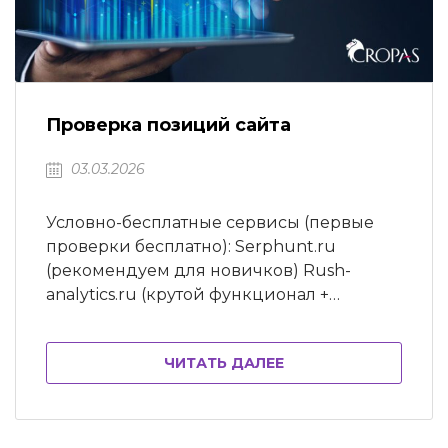
Проверка позиций сайта
03.03.2026
Условно-бесплатные сервисы (первые
проверки бесплатно): Serphunt.ru
(рекомендуем для новичков) Rush-
analytics.ru (крутой функционал +
выгодная цена) Топвизор Seobudget.ru
SEOlib Seranking Siteposition SEMrush.com
ЧИТАТЬ ДАЛЕЕ
MegaIndex Seoplane.ru Serpstat.com
AllPositions.ru Бесплатные сервисы:
Pixelplus Google Search Console
Яндекс.Вебмастер Программы (требуется